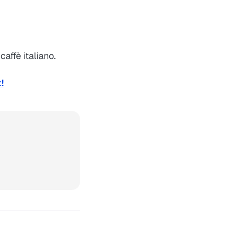
affè italiano.
!