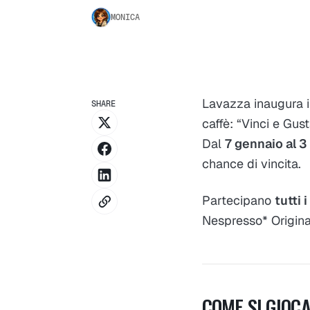
MONICA
Lavazza inaugura il
SHARE
caffè:
“Vinci e Gus
Dal
7 gennaio al 
chance di vincita.
Partecipano
tutti 
Nespresso* Original,
COME SI GIOC