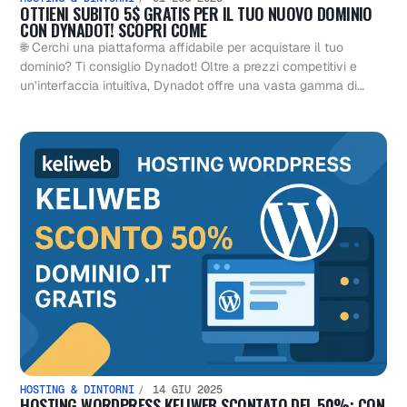
OTTIENI SUBITO 5$ GRATIS PER IL TUO NUOVO DOMINIO
CON DYNADOT! SCOPRI COME
🌐 Cerchi una piattaforma affidabile per acquistare il tuo
dominio? Ti consiglio Dynadot! Oltre a prezzi competitivi e
un’interfaccia intuitiva, Dynadot offre una vasta gamma di…
HOSTING & DINTORNI
14 GIU 2025
HOSTING WORDPRESS KELIWEB SCONTATO DEL 50%: CON