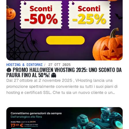
HOSTING & DINTORNI
27 OTT 2025
🎃 PROMO HALLOWEEN VHOSTING 2025: UNO SCONTO DA
PAURA FINO AL 50%! 👻
Dal 27 ottobre al 2 novembre 2025 , VHosting lancia una
promozione spettralmente conveniente su tutti i suoi piani di
hosting e certificati SSL. Che tu sia un nuovo cliente o un…