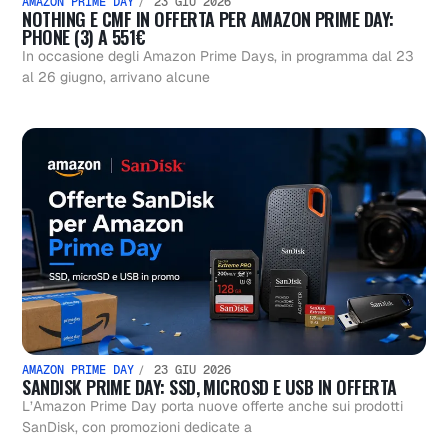
AMAZON PRIME DAY
23 GIU 2026
NOTHING E CMF IN OFFERTA PER AMAZON PRIME DAY:
PHONE (3) A 551€
In occasione degli Amazon Prime Days, in programma dal 23
al 26 giugno, arrivano alcune
AMAZON PRIME DAY
23 GIU 2026
SANDISK PRIME DAY: SSD, MICROSD E USB IN OFFERTA
L’Amazon Prime Day porta nuove offerte anche sui prodotti
SanDisk, con promozioni dedicate a