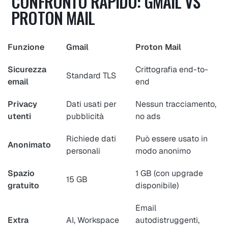
CONFRONTO RAPIDO: GMAIL VS
PROTON MAIL
Funzione
Gmail
Proton Mail
Sicurezza
Crittografia end-to-
Standard TLS
email
end
Privacy
Dati usati per
Nessun tracciamento,
utenti
pubblicità
no ads
Richiede dati
Può essere usato in
Anonimato
personali
modo anonimo
Spazio
1 GB (con upgrade
15 GB
gratuito
disponibile)
Email
Extra
AI, Workspace
autodistruggenti,