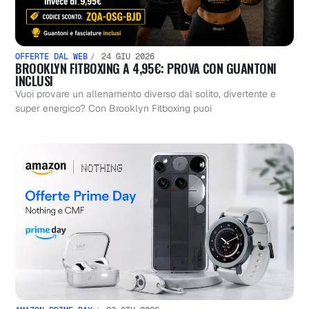
OFFERTE DAL WEB
24 GIU 2026
BROOKLYN FITBOXING A 4,95€: PROVA CON GUANTONI
INCLUSI
Vuoi provare un allenamento diverso dal solito, divertente e
super energico? Con Brooklyn Fitboxing puoi