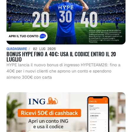
GUADAGNARE
02 LUG 2026
BONUS HYPE FINO A 40€: USA IL CODICE ENTRO IL 20
LUGLIO
HYPE lancia il nuovo bonus di ingresso HYPETEAM26: fino a
40€ per i nuovi clienti che aprono un conto e spendono
almeno 300€ con carta