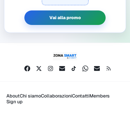
Vai alla promo
About
Chi siamo
Collaborazioni
Contatti
Members
Sign up
ZonaSmart by Smartpulse.it © 2026.