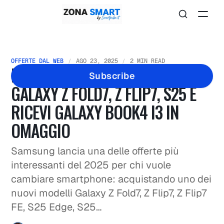
OFFERTE DAL WEB
AGO 23, 2025
2 MIN READ
PROMO SAMSUNG: ACQUISTA
Subscribe
GALAXY Z FOLD7, Z FLIP7, S25 E
RICEVI GALAXY BOOK4 I3 IN
OMAGGIO
Samsung lancia una delle offerte più
interessanti del 2025 per chi vuole
cambiare smartphone: acquistando uno dei
nuovi modelli Galaxy Z Fold7, Z Flip7, Z Flip7
FE, S25 Edge, S25…