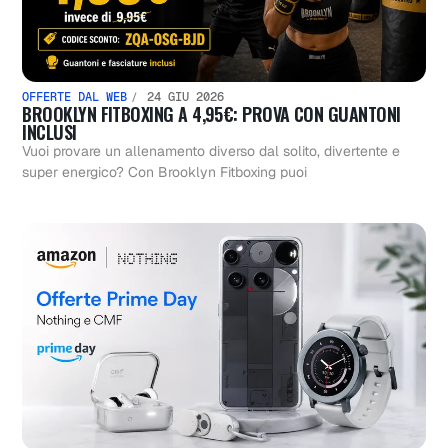
OFFERTE DAL WEB
24 GIU 2026
BROOKLYN FITBOXING A 4,95€: PROVA CON GUANTONI
INCLUSI
Vuoi provare un allenamento diverso dal solito, divertente e
super energico? Con Brooklyn Fitboxing puoi