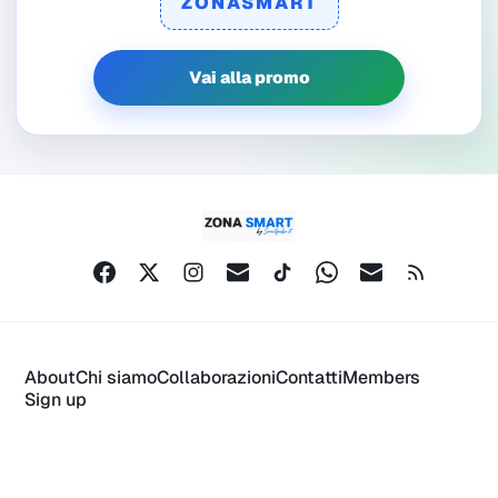
ZONASMART
Vai alla promo
About
Chi siamo
Collaborazioni
Contatti
Members
Sign up
ZonaSmart by Smartpulse.it © 2026.