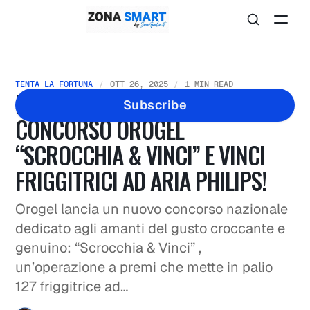
TENTA LA FORTUNA
OTT 26, 2025
1 MIN READ
PARTECIPA AL NUOVO
Subscribe
CONCORSO OROGEL
“SCROCCHIA & VINCI” E VINCI
FRIGGITRICI AD ARIA PHILIPS!
Orogel lancia un nuovo concorso nazionale
dedicato agli amanti del gusto croccante e
genuino: “Scrocchia & Vinci” ,
un’operazione a premi che mette in palio
127 friggitrice ad…