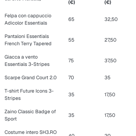
(€)
(€)
Felpa con cappuccio
65
32,50
Adicolor Essentials
Pantaloni Essentials
55
27,50
French Terry Tapered
Giacca a vento
75
37,50
Essentials 3-Stripes
Scarpe Grand Court 2.0
70
35
T-shirt Future Icons 3-
35
17,50
Stripes
Zaino Classic Badge of
35
17,50
Sport
Costume intero SH3.RO
40
20