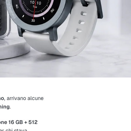
no
, arrivano alcune
hing
.
one 16 GB + 512
er chi stava