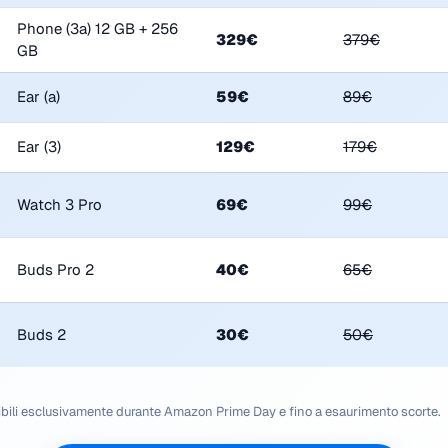
Phone (3a) 12 GB + 256
329€
379€
GB
Ear (a)
59€
89€
Ear (3)
129€
179€
Watch 3 Pro
69€
99€
Buds Pro 2
40€
65€
Buds 2
30€
50€
ibili esclusivamente durante Amazon Prime Day e fino a esaurimento scorte.