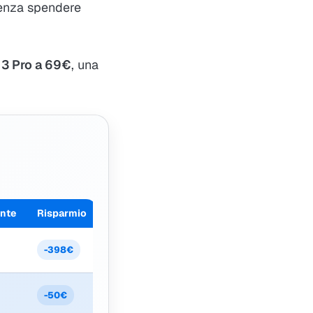
senza spendere
3 Pro a 69€
, una
ente
Risparmio
-398€
-50€