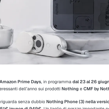
Amazon Prime Days
, in programma
dal 23 al 26 giug
teressanti dell’anno sui prodotti
Nothing
e
CMF by Not
 riguarda senza dubbio
Nothing Phone (3) nella versi
51€ invece di 949€
. Un taglio di prezzo importante p