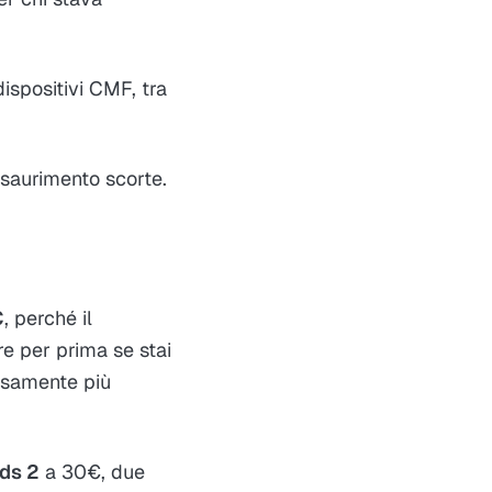
ispositivi CMF, tra
esaurimento scorte.
€
, perché il
re per prima se stai
isamente più
ds 2
a 30€, due