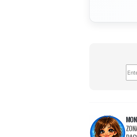
MON
ZON