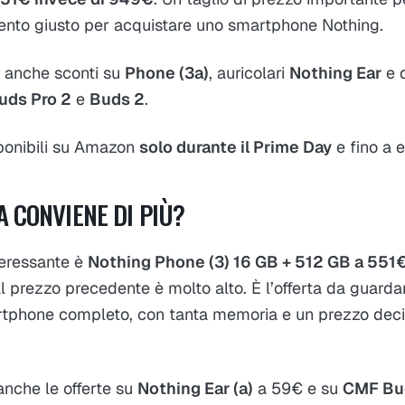
nto giusto per acquistare uno smartphone Nothing.
 anche sconti su
Phone (3a)
, auricolari
Nothing Ear
e d
uds Pro 2
e
Buds 2
.
sponibili su Amazon
solo durante il Prime Day
e fino a 
A CONVIENE DI PIÙ?
teressante è
Nothing Phone (3) 16 GB + 512 GB a 551
al prezzo precedente è molto alto. È l’offerta da guarda
tphone completo, con tanta memoria e un prezzo dec
anche le offerte su
Nothing Ear (a)
a 59€ e su
CMF Bu