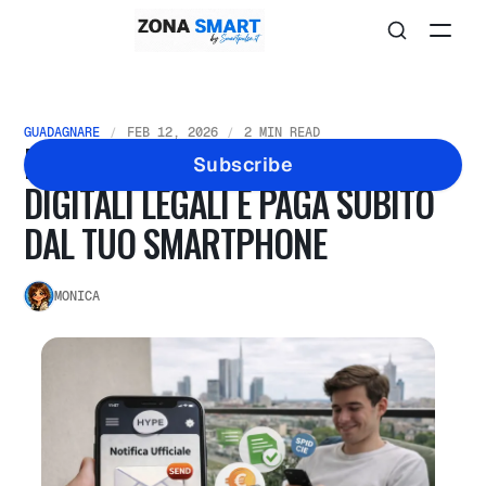
GUADAGNARE
FEB 12, 2026
2 MIN READ
HYPE E SEND: RICEVI NOTIFICHE
Subscribe
DIGITALI LEGALI E PAGA SUBITO
DAL TUO SMARTPHONE
MONICA