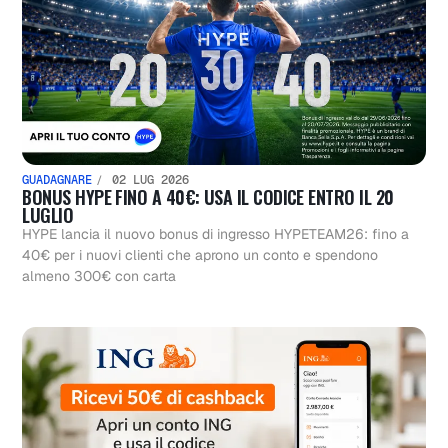
GUADAGNARE
02 LUG 2026
BONUS HYPE FINO A 40€: USA IL CODICE ENTRO IL 20
LUGLIO
HYPE lancia il nuovo bonus di ingresso HYPETEAM26: fino a
40€ per i nuovi clienti che aprono un conto e spendono
almeno 300€ con carta