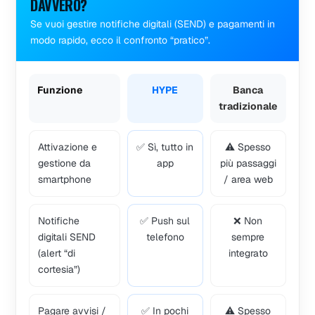
DAVVERO?
Se vuoi gestire notifiche digitali (SEND) e pagamenti in
modo rapido, ecco il confronto “pratico”.
Funzione
HYPE
Banca
tradizionale
Attivazione e
✅ Sì, tutto in
⚠️ Spesso
gestione da
app
più passaggi
smartphone
/ area web
Notifiche
✅ Push sul
❌ Non
digitali SEND
telefono
sempre
(alert “di
integrato
cortesia”)
Pagare avvisi /
✅ In pochi
⚠️ Spesso