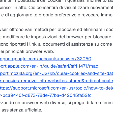
are le impostazioni dei cookie in qualsiasi momento fa
enso” in alto. Ciò consentirà di visualizzare nuovament
 e di aggiornare le proprie preferenze o revocare imme
owser offrono vari metodi per bloccare ed eliminare i cook
le modificare le impostazioni del browser per bloccare 
sono riportati i link ai documenti di assistenza su come
nei principali browser web.
support.google.com/accounts/answer/32050
port.apple.com/en-in/guide/safari/sfri11471/mac
pport.mozilla.org/en-US/kb/clear-cookies-and-site-dat
te-cookies-remove-info-websites-stored&redirectloca
ttps://support.microsoft.com/en-us/topic/how-to-dele
rer-bca9446f-d873-78de-77ba-d42645fa52fc
lizzando un browser web diverso, si prega di fare riferim
assistenza ufficiale.