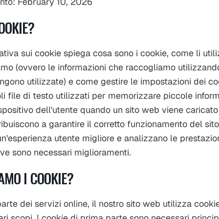
nto: February 10, 2026
OOKIE?
tiva sui cookie spiega cosa sono i cookie, come li utiliz
iamo (ovvero le informazioni che raccogliamo utilizzand
engono utilizzate) e come gestire le impostazioni dei co
li file di testo utilizzati per memorizzare piccole info
spositivo dell'utente quando un sito web viene caricato
ibuiscono a garantire il corretto funzionamento del sit
un'esperienza utente migliore e analizzano le prestazion
ve sono necessari miglioramenti.
AMO I COOKIE?
te dei servizi online, il nostro sito web utilizza cooki
vari scopi. I cookie di prima parte sono necessari princi