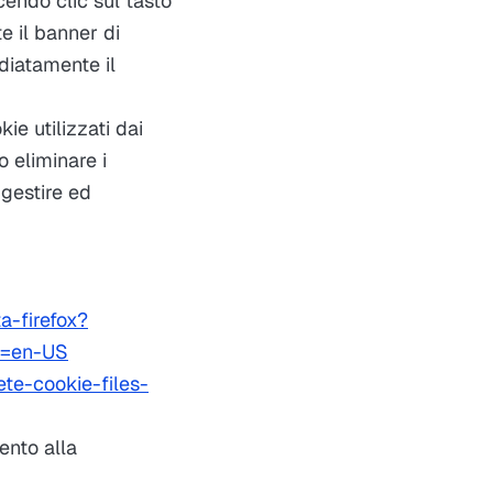
cendo clic sul tasto
e il banner di
diatamente il
ie utilizzati dai
o eliminare i
 gestire ed
a-firefox?
le=en-US
te-cookie-files-
ento alla