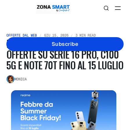
OFFERTE DAL WEB
GIU 15, 2026
3 MIN READ
BLACK FRIDAY D’ESTATE REALME:
Subscribe
OFFERTE SU SERIE 16 PRO, C100
5G E NOTE 70T FINO AL 15 LUGLIO
MONICA