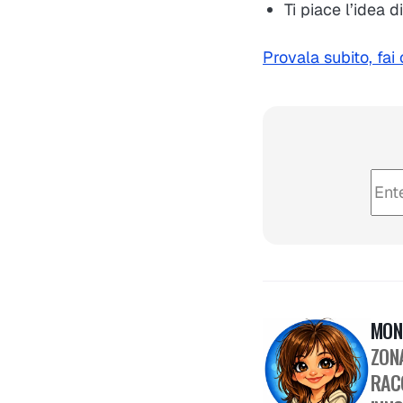
Ti piace l’idea d
Provala subito, fai
MON
ZON
RAC