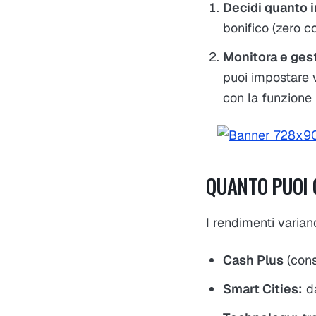
Decidi quanto i
bonifico (zero 
Monitora e gest
puoi impostare v
con la funzione
QUANTO PUOI
I rendimenti variano
Cash Plus
(cons
Smart Cities:
da