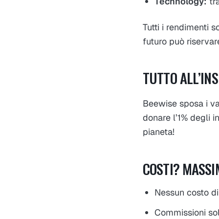
Technology:
tra
Tutti i rendimenti so
futuro può riservare
TUTTO ALL’IN
Beewise sposa i val
donare l’1% degli i
pianeta!
COSTI? MASSI
Nessun costo di
Commissioni sol