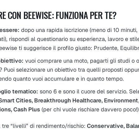
RE CON BEEWISE: FUNZIONA PER TE?
 essere:
dopo una rapida iscrizione (meno di 10 minuti,
dati), rispondi al questionario su esperienza, lavoro e stile
eewise ti suggerisce il profilo giusto: Prudente, Equilib
obiettivo:
vuoi comprare una moto, pagarti gli studi o 
 Puoi selezionare un obiettivo tra quelli proposti oppu
liendo quanto vuoi accumulare e in quanto tempo.
oglio tematico:
sono 6 e sono il cuore del servizio. Sel
Smart Cities, Breakthrough Healthcare, Environment
ions, Cash Plus
(per chi vuole rischiare davvero poco!)
tre “livelli” di rendimento/rischio:
Conservative, Bala