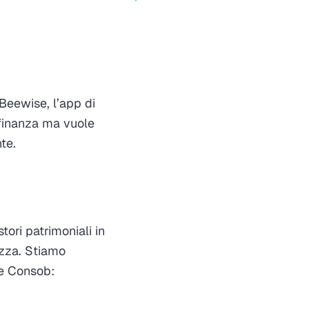
 Beewise, l’app di
 finanza ma vuole
te.
tori patrimoniali in
ezza. Stiamo
 e Consob: