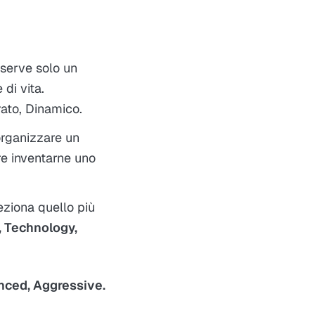
 serve solo un
 di vita.
rato, Dinamico.
organizzare un
re inventarne uno
eziona quello più
, Technology,
nced, Aggressive.