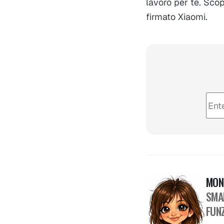
lavoro per te. Scopr
firmato Xiaomi.
MON
SMA
FUNZ