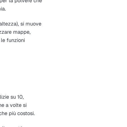
 per la polvere che
ia.
 altezza), si muove
lizzare mappe,
 le funzioni
izie su 10,
he a volte si
he più costosi.