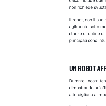
casa. Include due s
non richiede svuot
Il robot, con il su
agilmente sotto mob
stanze e routine di
principali sono intu
UN ROBOT AFFI
Durante i nostri te
dimostrando un’affid
attorcigliano ai m