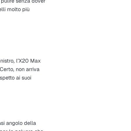
di pulire senza dover
lli molto più
inistro, l’X20 Max
 Certo, non arriva
spetto ai suoi
asi angolo della