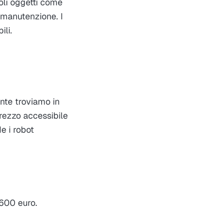
coli oggetti come
la manutenzione. I
ili.
nte troviamo in
prezzo accessibile
e i robot
600 euro.