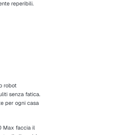
te reperibili.
o robot
iti senza fatica.
nte per ogni casa
0 Max faccia il