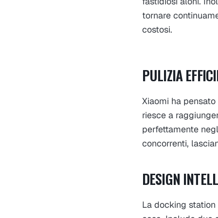
fastidiosi aloni. In
tornare continuame
costosi.
PULIZIA EFFIC
Xiaomi ha pensato a
riesce a raggiunger
perfettamente negli
concorrenti, lascia
DESIGN INTEL
La docking station 