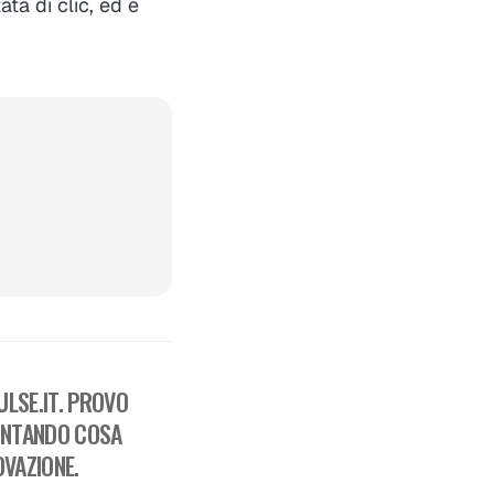
ata di clic, ed è
LSE.IT. PROVO
ONTANDO COSA
OVAZIONE.