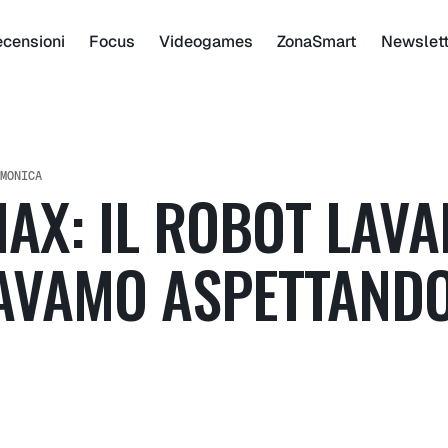
censioni
Focus
Videogames
ZonaSmart
Newslet
MONICA
MAX: IL ROBOT LAVA
TAVAMO ASPETTANDO