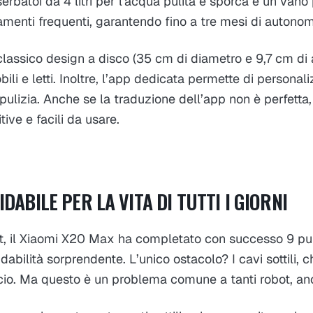
erbatoi da 4 litri per l'acqua pulita e sporca e un vano
amenti frequenti, garantendo fino a tre mesi di autonom
o classico design a disco (35 cm di diametro e 9,7 cm di
ili e letti. Inoltre, l’app dedicata permette di persona
 pulizia. Anche se la traduzione dell’app non è perfetta,
itive e facili da usare.
DABILE PER LA VITA DI TUTTI I GIORNI
st, il Xiaomi X20 Max ha completato con successo 9 pul
abilità sorprendente. L’unico ostacolo? I cavi sottili, c
ocio. Ma questo è un problema comune a tanti robot, anc