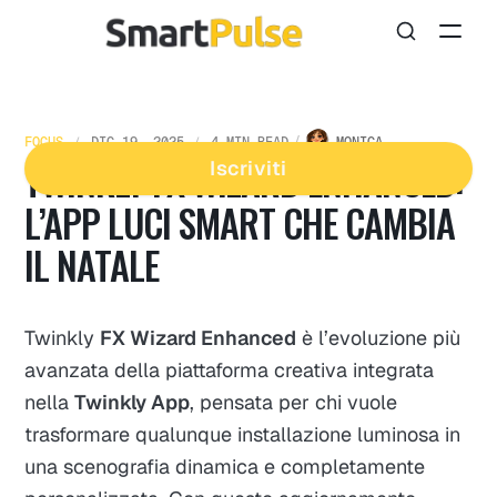
FOCUS
DIC 19, 2025
4 MIN READ
MONICA
TWINKLY FX WIZARD ENHANCED:
Iscriviti
L’APP LUCI SMART CHE CAMBIA
IL NATALE
Twinkly
FX Wizard Enhanced
è l’evoluzione più
avanzata della piattaforma creativa integrata
nella
Twinkly App
, pensata per chi vuole
trasformare qualunque installazione luminosa in
una scenografia dinamica e completamente