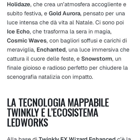
Holidaze
, che crea un’atmosfera accogliente e
subito festiva, e
Gold Aurora
, pensato per una
luce intensa che dà vita al Natale. Ci sono poi
Ice Echo
, che trasforma la sera in magia,
Cosmic Waves
, con bagliori soffusi e carichi di
meraviglia,
Enchanted
, una luce immersiva che
cattura il cuore delle feste, e
Snowstorm
, un
finale gioioso e radioso perfetto per chiudere la
scenografia natalizia con impatto.​
LA TECNOLOGIA MAPPABILE
TWINKLY E L’ECOSISTEMA
LEDWORKS
Alla base di
Twinkly FX Wizard Enhanced
c’è la