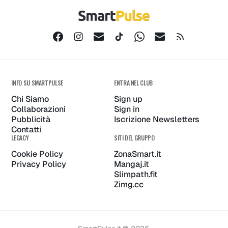
per tech
Tascabil
lover
che Cam
INFO SU SMARTPULSE
ENTRA NEL CLUB
Chi Siamo
Sign up
le Regole
Collaborazioni
Sign in
Pubblicità
Iscrizione Newsletters
Contatti
LEGACY
SITI DEL GRUPPO
Sì, Ha 61
Cookie Policy
ZonaSmart.it
Privacy Policy
Mangaj.it
Slimpath.fit
Zimg.cc
Megapixe