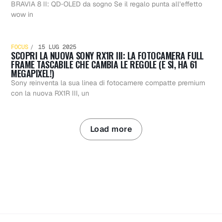
regalo
tutto
BRAVIA 8 II: QD‑OLED da sogno Se il regalo punta all’effetto
Scopri la
wow in
Sony
FOCUS
15 LUG 2025
SCOPRI LA NUOVA SONY RX1R III: LA FOTOCAMERA FULL
Nuova S
FRAME TASCABILE CHE CAMBIA LE REGOLE (E SÌ, HA 61
MEGAPIXEL!)
2025: la
Sony reinventa la sua linea di fotocamere compatte premium
con la nuova RX1R III, un
RX1R III: 
guida
Load more
Fotocam
definitiv
Full Fra