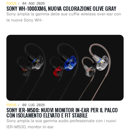
FOCUS
04 AGO 2026
SONY WH-1000XM6, NUOVA COLORAZIONE OLIVE GRAY
Sony amplia la gamma delle sue cuffie wireless over-ear con
le nuove Sony WH-
FOCUS
09 LUG 2026
SONY IER-M500: NUOVI MONITOR IN-EAR PER IL PALCO
CON ISOLAMENTO ELEVATO E FIT STABILE
Sony amplia la sua gamma audio professionale con i nuovi
IER-M500, monitor in-ear