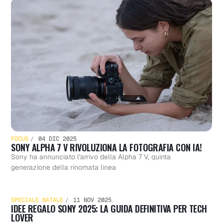
Clip: gli
auricolar
open-ear
che
FOCUS
04 DIC 2025
SONY ALPHA 7 V RIVOLUZIONA LA FOTOGRAFIA CON IA!
Sony ha annunciato l'arrivo della Alpha 7 V, quinta
Idee
cambian
generazione della rinomata linea
SPECIALE NATALE
11 NOV 2025
IDEE REGALO SONY 2025: LA GUIDA DEFINITIVA PER TECH
LOVER