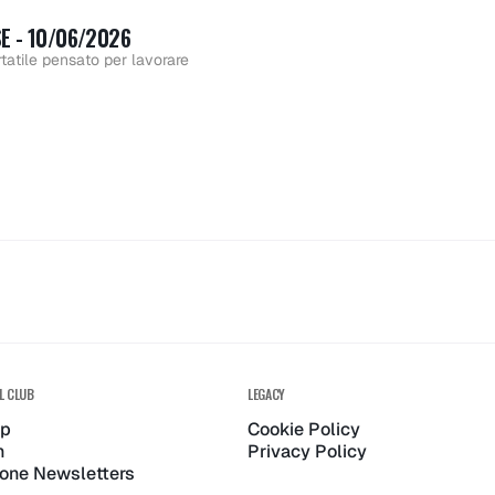
mana
set
E - 10/06/2026
tatile pensato per lavorare
da
mana
pulse
sma
lio
- 17
pulse
202
L CLUB
LEGACY
up
Cookie Policy
n
Privacy Policy
zione Newsletters