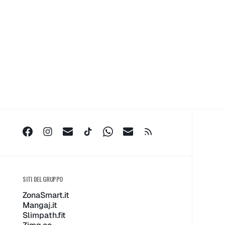
timana
rtpulse
 Giugno
6
SITI DEL GRUPPO
ZonaSmart.it
Mangaj.it
Slimpath.fit