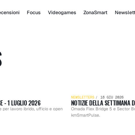
censioni
Focus
Videogames
ZonaSmart
Newslet
S
e
Noti
NEWSLETTERS
18 GIU 2026
 - 1 LUGLIO 2026
NOTIZIE DELLA SETTIMANA 
dell
er lavoro ibrido, ufficio e open
Omada Flex Bridge 5 e Sector Bri
kmSmartPulse.
e