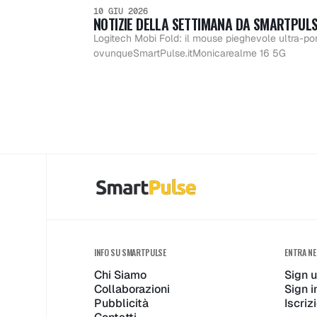
setti
10 GIU 2026
NOTIZIE DELLA SETTIMANA DA SMARTPULS
della
Logitech Mobi Fold: il mouse pieghevole ultra-por
da
ovunqueSmartPulse.itMonicarealme 16 5G
setti
smart
da
- 1 Lug
smart
2026
INFO SU SMARTPULSE
ENTRA NE
Chi Siamo
Sign 
-
Collaborazioni
Sign i
Pubblicità
Iscri