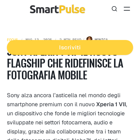
FOCUS
MAG 13, 2025
2 MIN READ
MONICA
SONY XPERIA 1 VII: IL NUOVO
Iscriviti
FLAGSHIP CHE RIDEFINISCE LA
FOTOGRAFIA MOBILE
Sony alza ancora l’asticella nel mondo degli
smartphone premium con il nuovo
Xperia 1 VII
,
un dispositivo che fonde le migliori tecnologie
sviluppate nei settori fotocamera, audio e
display, grazie alla collaborazione tra i team