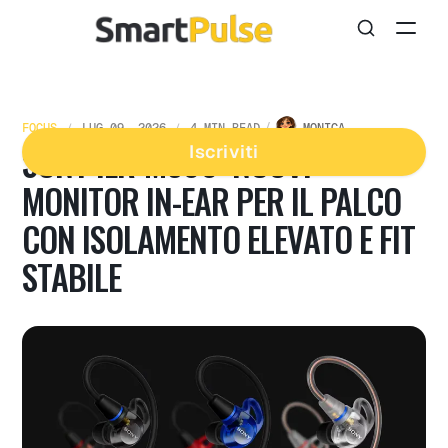
FOCUS
LUG 09, 2026
4 MIN READ
MONICA
SONY IER-M500: NUOVI
Iscriviti
MONITOR IN-EAR PER IL PALCO
CON ISOLAMENTO ELEVATO E FIT
STABILE