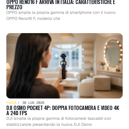
OPPO RENO16 F ARRIVA IN ITALIA: CARATTERISTICHE E
PREZZO
OPPO amplia la propria gamma di smartphone con il nuovo
OPPO Reno16 F, modello che
FOCUS
30 LUG 2026
DJI OSMO POCKET 4P: DOPPIA FOTOCAMERA E VIDEO 4K
A 240 FPS
DJI amplia la propria gamma di fotocamere tascabili con
stabilizzatore presentando la nuova DJI Osmo