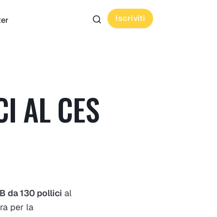
Iscriviti
ter
I AL CES
 da 130 pollici
al
a per la