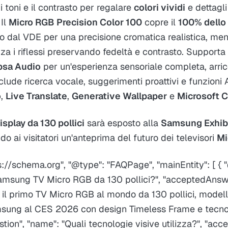
 i toni e il contrasto per regalare
colori vividi
e dettagli 
 Il
Micro RGB Precision Color 100
copre il
100% dello 
ato dal VDE per una precisione cromatica realistica, men
a i riflessi preservando fedeltà e contrasto. Supporta
psa Audio
per un'esperienza sensoriale completa, arri
clude ricerca vocale, suggerimenti proattivi e funzioni
o
,
Live Translate
,
Generative Wallpaper
e
Microsoft C
isplay da 130 pollici
sarà esposto alla
Samsung Exhib
ndo ai visitatori un'anteprima del futuro dei televisori
Mi
s://schema.org", "@type": "FAQPage", "mainEntity": [ { 
Samsung TV Micro RGB da 130 pollici?", "acceptedAnswe
"È il primo TV Micro RGB al mondo da 130 pollici, model
sung al CES 2026 con design Timeless Frame e tecnol
estion", "name": "Quali tecnologie visive utilizza?", "ac