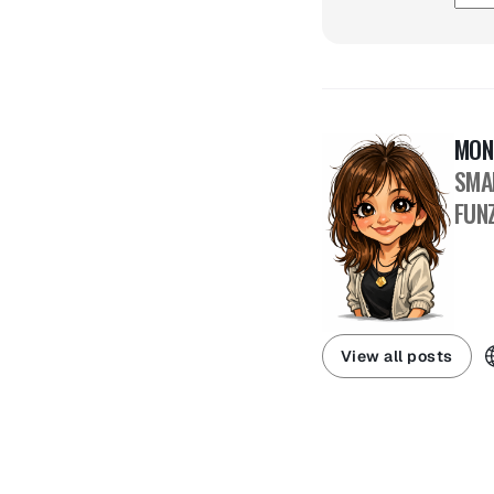
MON
SMA
FUNZ
View all posts