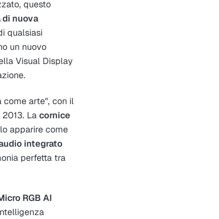
zzato, questo
 di nuova
i qualsiasi
no un nuovo
ella Visual Display
zione.​
a come arte", con il
l 2013. La
cornice
lo apparire come
audio integrato
onia perfetta tra
Micro RGB AI
intelligenza