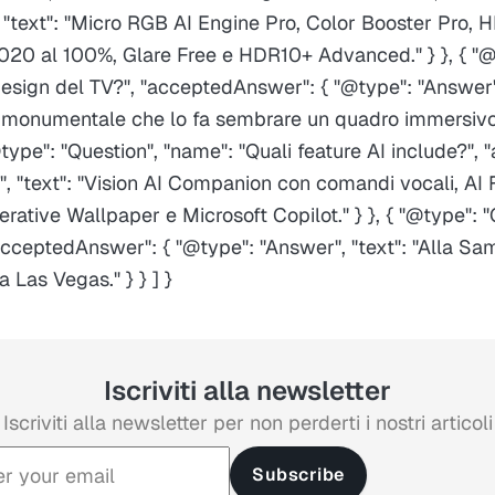
 "text": "Micro RGB AI Engine Pro, Color Booster Pro, H
020 al 100%, Glare Free e HDR10+ Advanced." } }, { "@
design del TV?", "acceptedAnswer": { "@type": "Answer",
 monumentale che lo fa sembrare un quadro immersivo
 "@type": "Question", "name": "Quali feature AI include?"
", "text": "Vision AI Companion con comandi vocali, AI
erative Wallpaper e Microsoft Copilot." } }, { "@type": 
acceptedAnswer": { "@type": "Answer", "text": "Alla Sa
Las Vegas." } } ] }
Iscriviti alla newsletter
Iscriviti alla newsletter per non perderti i nostri articoli
Subscribe