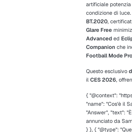
artificiale potenzia
condizione di luce.
BT.2020
, certific
Glare Free
minimizz
Advanced
ed
Ecli
Companion
che in
Football Mode Pr
Questo esclusivo
d
il
CES 2026
, offre
{ "@context": "http
"name": "Cos'è il 
"Answer", "text": 
annunciato da Sam
} }, { "@type": "Qu