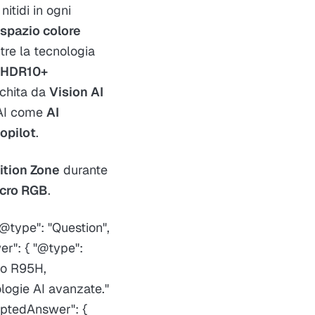
nitidi in ogni
spazio colore
tre la tecnologia
HDR10+
cchita da
Vision AI
 AI come
AI
opilot
.​
ition Zone
durante
cro RGB
.
"@type": "Question",
r": { "@type":
lo R95H,
ogie AI avanzate."
ceptedAnswer": {