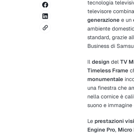
tecnologia televis
televisore combina
generazione
e un
ambiente domestic
standard, grazie al
Business di Samsung
Il
design
del
TV Mi
Timeless Frame
ch
monumentale
inco
una finestra che am
nella cornice è cal
suono e immagine c
Le
prestazioni vis
Engine Pro
,
Micro