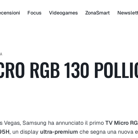
censioni
Focus
Videogames
ZonaSmart
Newslet
A
RO RGB 130 POLLIC
s Vegas, Samsung ha annunciato il primo
TV Micro RGB
95H
, un display
ultra-premium
che segna una nuova er