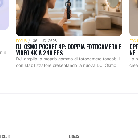
FOCUS
30 LUG 2026
FOCU
DJI OSMO POCKET 4P: DOPPIA FOTOCAMERA E
OPP
VIDEO 4K A 240 FPS
NEL
 il
DJI amplia la propria gamma di fotocamere tascabili
La n
con stabilizzatore presentando la nuova DJI Osmo
crea
L CLUB
LEGACY