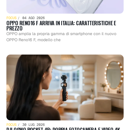
FOCUS
04 AGO 2026
OPPO RENO16 F ARRIVA IN ITALIA: CARATTERISTICHE E
PREZZO
OPPO amplia la propria gamma di smartphone con il nuovo
OPPO Reno16 F, modello che
FOCUS
30 LUG 2026
DJI OSMO POCKET 4P: DOPPIA FOTOCAMERA E VIDEO 4K