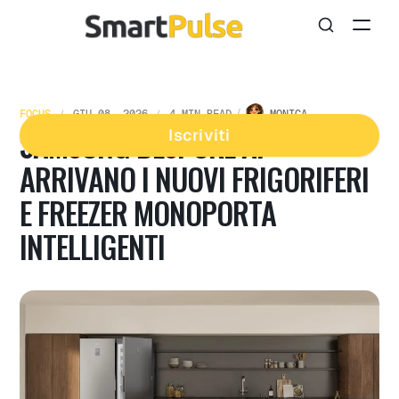
FOCUS
GIU 08, 2026
4 MIN READ
MONICA
SAMSUNG BESPOKE AI:
Iscriviti
ARRIVANO I NUOVI FRIGORIFERI
E FREEZER MONOPORTA
INTELLIGENTI