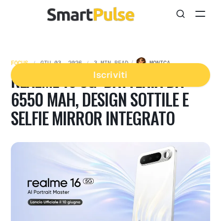
FOCUS
GIU 03, 2026
3 MIN READ
MONICA
REALME 16 5G: BATTERIA DA
Iscriviti
6550 MAH, DESIGN SOTTILE E
SELFIE MIRROR INTEGRATO