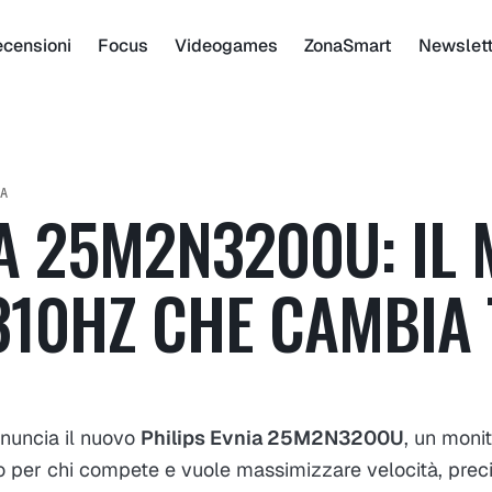
censioni
Focus
Videogames
ZonaSmart
Newslet
A
IA 25M2N3200U: IL
310HZ CHE CAMBIA
nnuncia il nuovo
Philips Evnia 25M2N3200U
, un moni
o per chi compete e vuole massimizzare velocità, preci