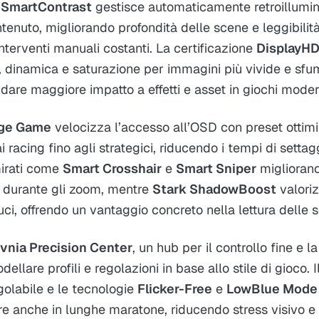
n
SmartContrast
gestisce automaticamente retroillumin
ntenuto, migliorando profondità delle scene e leggibilit
terventi manuali costanti. La certificazione
DisplayH
o, dinamica e saturazione per immagini più vivide e sfu
a dare maggiore impatto a effetti e asset in giochi moder
ge Game
velocizza l’accesso all’OSD con preset ottimi
i racing fino agli strategici, riducendo i tempi di settagg
mirati come
Smart Crosshair
e
Smart Sniper
migliorano 
tà durante gli zoom, mentre
Stark ShadowBoost
valoriz
uci, offrendo un vantaggio concreto nella lettura delle
vnia Precision Center
, un hub per il controllo fine e 
llare profili e regolazioni in base allo stile di gioco. 
olabile e le tecnologie
Flicker-Free
e
LowBlue Mode
e anche in lunghe maratone, riducendo stress visivo e