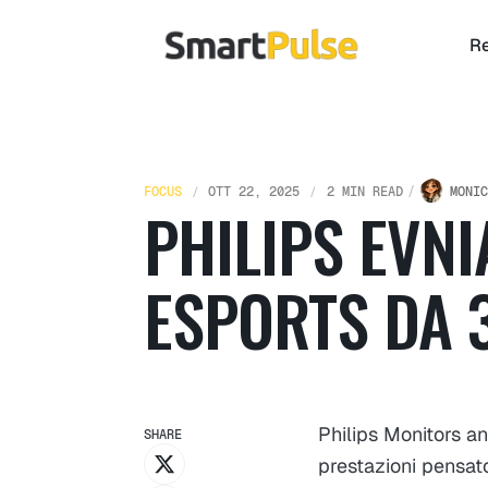
Re
FOCUS
OTT 22, 2025
2 MIN READ
MONIC
PHILIPS EVN
ESPORTS DA 
Philips Monitors a
SHARE
prestazioni pensat