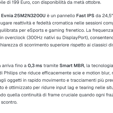
le di 199 Euro, con disponibilità da metà ottobre.
ps Evnia 25M2N3200U
è un pannello
Fast IPS
da 24,5"
ugare reattività e fedeltà cromatica nelle sessioni com
uilibrata per eSports e gaming frenetico. La frequenz
in overclock (300Hz nativi su DisplayPort), consente
chiarezza di scorrimento superiore rispetto ai classici 
a arriva fino a
0,3 ms
tramite
Smart MBR
, la tecnologi
di Philips che riduce efficacemente scie e motion blur, 
ugli oggetti in rapido movimento e tracciamenti più preci
to è ottimizzato per ridurre input lag e tearing nelle sit
ndo quella continuità di frame cruciale quando ogni fr
 scontro.