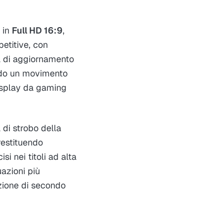
 in
Full HD 16:9
,
petitive, con
a di aggiornamento
ndo un movimento
display da gaming
a di strobo della
restituendo
si nei titoli ad alta
uazioni più
azione di secondo