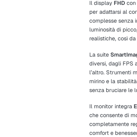
Il display
FHD
co
per adattarsi al co
complesse senza in
luminosità di picc
realistiche, così d
La suite
SmartIma
diversi, dagli FPS a
l’altro. Strumenti 
mirino e la stabili
senza bruciare le l
Il monitor integra
E
che consente di mode
completamente reg
comfort e benesser