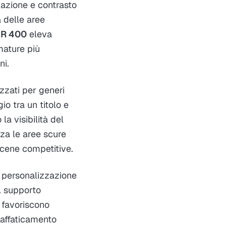
azione e contrasto
à delle aree
DR 400
eleva
mature più
ni.
zzati per generi
io tra un titolo e
la visibilità del
za le aree scure
 scene competitive.
la personalizzazione
Il supporto
favoriscono
 affaticamento