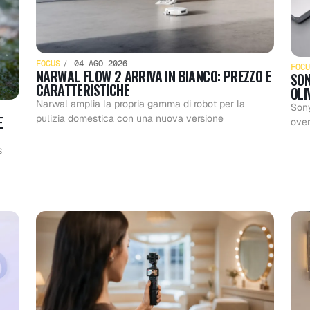
FOCUS
04 AGO 2026
FOCU
NARWAL FLOW 2 ARRIVA IN BIANCO: PREZZO E
SON
CARATTERISTICHE
OLI
Narwal amplia la propria gamma di robot per la
Sony
E
pulizia domestica con una nuova versione
ove
s