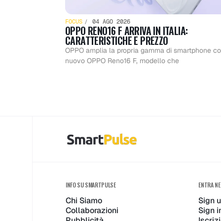
FOCUS
04 AGO 2026
OPPO RENO16 F ARRIVA IN ITALIA:
CARATTERISTICHE E PREZZO
OPPO amplia la propria gamma di smartphone con
nuovo OPPO Reno16 F, modello che
INFO SU SMARTPULSE
ENTRA NE
Chi Siamo
Sign 
Collaborazioni
Sign i
Pubblicità
Iscri