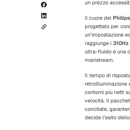
un prezzo accessibi
Il cuore del
Phili
progettato per coni
un’impostazione eq
raggiunge i
310Hz
ultra-fluido e una 
mainstream.
Il tempo di rispost
retroilluminazione 
contorni più netti s
velocità. Il pacchet
concitate, garante
decide l’esito dello