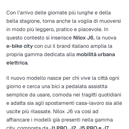
Con l’arrivo delle giornate più lunghe e della
bella stagione, torna anche la voglia di muoversi
in modo più leggero, pratico e piacevole. In
questo contesto si inserisce
Nilox J6
, la nuova
e-bike city
con cui il brand italiano amplia la
propria gamma dedicata alla
mobilità urbana
elettrica
.
Il nuovo modello nasce per chi vive la città ogni
giorno e cerca una bici a pedalata assistita
semplice da usare, comoda nei tragitti quotidiani
e adatta sia agli spostamenti casa-lavoro sia alle
uscite più rilassate. Nilox J6 va così ad
affiancare i modelli già presenti nella gamma
city, composta da
J1 PRO, J2, J5 PRO e J7
,