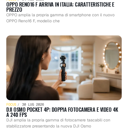
OPPO RENO16 F ARRIVA IN ITALIA: CARATTERISTICHE E
PREZZO
OPPO amplia la propria gamma di smartphone con il nuovo
OPPO Reno16 F, modello che
FOCUS
30 LUG 2026
DJI OSMO POCKET 4P: DOPPIA FOTOCAMERA E VIDEO 4K
A 240 FPS
DJI amplia la propria gamma di fotocamere tascabili con
stabilizzatore presentando la nuova DJI Osmo