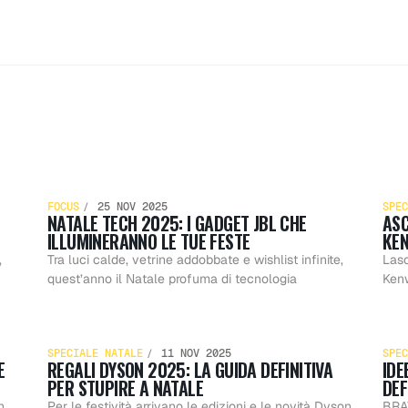
il
Natale 
FOCUS
25 NOV 2025
SPEC
NATALE TECH 2025: I GADGET JBL CHE
ASC
2025: i
ILLUMINERANNO LE TUE FESTE
KEN
,
Tra luci calde, vetrine addobbate e wishlist infinite,
Lasc
quest’anno il Natale profuma di tecnologia
Kenw
Regali
 di
gadget 
SPECIALE NATALE
11 NOV 2025
SPEC
E
REGALI DYSON 2025: LA GUIDA DEFINITIVA
IDE
PER STUPIRE A NATALE
DEF
n
Per le festività arrivano le edizioni e le novità Dyson
BRAV