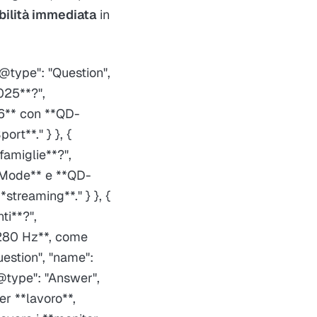
bilità immediata
in
"@type": "Question",
025**?",
G6** con **QD-
t**." } }, {
famiglie**?",
l-Mode** e **QD-
treaming**." } }, {
ti**?",
-280 Hz**, come
uestion", "name":
"@type": "Answer",
r **lavoro**,