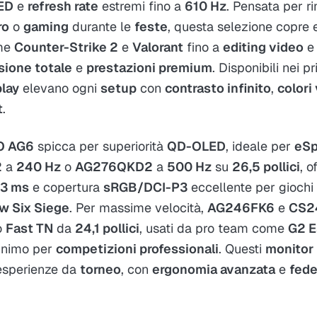
ED
e
refresh rate
estremi fino a
610 Hz
. Pensata per r
ro
o
gaming
durante le
feste
, questa selezione copre 
ome
Counter-Strike 2
e
Valorant
fino a
editing video
ione totale
e
prestazioni premium
. Disponibili nei p
play
elevano ogni
setup
con
contrasto infinito
,
colori 
t
.​
O AG6
spicca per superiorità
QD-OLED
, ideale per
eSp
2
a
240 Hz
o
AG276QKD2
a
500 Hz
su
26,5 pollici
, o
03 ms
e copertura
sRGB/DCI-P3
eccellente per gioch
w Six Siege
. Per massime velocità,
AG246FK6
e
CS2
o
Fast TN
da
24,1 pollici
, usati da pro team come
G2 E
nimo per
competizioni professionali
. Questi
monitor
 esperienze da
torneo
, con
ergonomia avanzata
e
fede