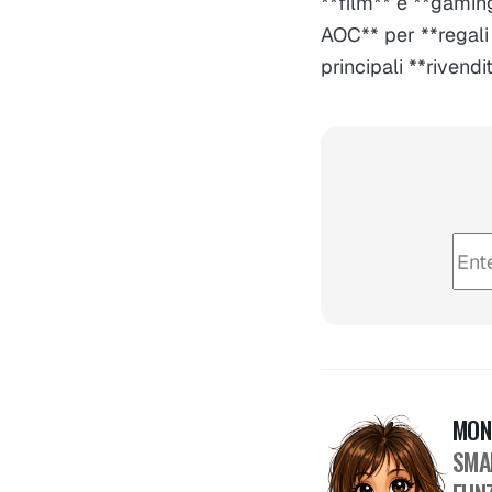
**film** e **gaming
AOC** per **regali
principali **rivendi
MON
SMA