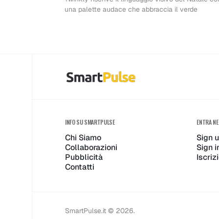
2025 s
JBL:
una palette audace che abbraccia il verde
tinge d
regali
verde 
audio 
rosa: l
incant
INFO SU SMARTPULSE
ENTRA NE
Chi Siamo
Sign 
Collaborazioni
Sign i
luci
Pubblicità
Iscri
Contatti
SmartPulse.it © 2026.