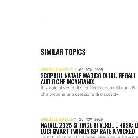
Scopri 
SIMILAR TOPICS
SPECIALE NATALE
02 DIC 2025
SCOPRI IL NATALE MAGICO DI JBL: REGALI
Natale
AUDIO CHE INCANTANO!
Il Natale si veste di suoni indimenticabili con JBL
che propone una selezione di dispositivi
Natale
magico
SPECIALE NATALE
19 NOV 2025
NATALE 2025 SI TINGE DI VERDE E ROSA: L
LUCI SMART TWINKLY ISPIRATE A WICKED
Twinkly riscrive il linguaggio visivo del Natale co