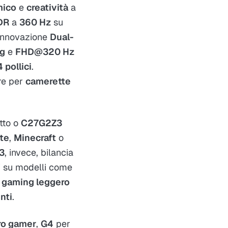
mico
e
creatività
a
DR
a
360 Hz
su
'innovazione
Dual-
ng
e
FHD@320 Hz
 pollici
.
are per
camerette
tto o
C27G2Z3
ite
,
Minecraft
o
3
, invece, bilancia
W
su modelli come
e
gaming leggero
nti
.​
ro gamer
,
G4
per