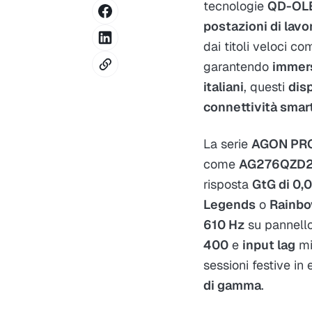
tecnologie
QD-OL
postazioni di lavo
dai titoli veloci c
garantendo
immers
italiani
, questi
dis
connettività smar
La serie
AGON PR
come
AG276QZD
risposta
GtG di 0,
Legends
o
Rainbo
610 Hz
su pannell
400
e
input lag
mi
sessioni festive in
di gamma
.​