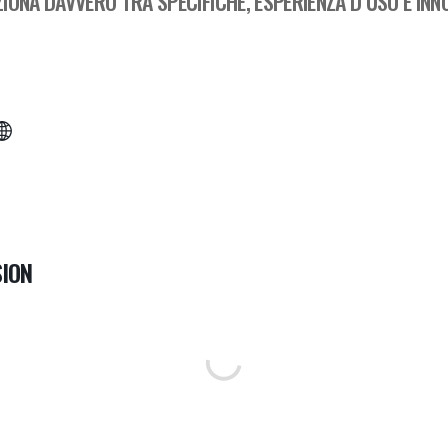
IONA DAVVERO TRA SPECIFICHE, ESPERIENZA D’USO E INN
ION