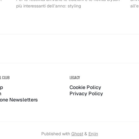
i
Dyson
che
più interessanti dell’anno: styling
all’
i
2025: la
illumine
e
guida
che
le tue f
e
definiti
ano!
L CLUB
LEGACY
up
Cookie Policy
n
Privacy Policy
per
zione Newsletters
Published with
Ghost
&
Enjin