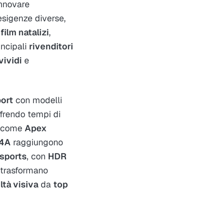
innovare
esigenze diverse,
e
film natalizi
,
rincipali
rivenditori
vividi
e
ort
con modelli
ffrendo tempi di
i come
Apex
4A
raggiungono
sports
, con
HDR
trasformano
ltà visiva
da
top