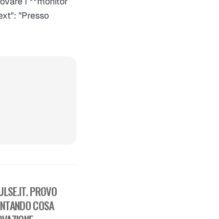
rovare i **monitor
ext": "Presso
LSE.IT. PROVO
ONTANDO COSA