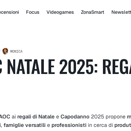
censioni
Focus
Videogames
ZonaSmart
Newslet
MONICA
 NATALE 2025: REG
e AOC
ai
regali di Natale
e
Capodanno
2025 propone
m
i
,
famiglie versatili
e
professionisti
in cerca di
produt