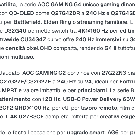
atilità
, la serie
AOC GAMING G4
unisce
gaming dina
 con
QD-OLED
come
Q27G4ZDR
a
240 Hz
e
Q27G4S
ti per
Battlefield
,
Elden Ring
o
streaming familiare
. L
e
U32G4U
permette switch tra
4K@160 Hz
per
editi
ltrawide CU34G4Z
curvo offre
240 Hz immersivi
su
34
ge
densità pixel QHD
compatta, rendendo
G4
il tuttof
ioni multiuso
.​
llaudato,
AOC GAMING G2
convince con
27G2ZN3
pia
C27G2ZE/C32G2ZE
a
240 Hz
su
VA
, ideali per
Fortn
s MPRT
e valore imbattibile per
principianti
. La serie
B
rattenimento
con
120 Hz
,
USB-C Power Delivery 65
3CF2 QHD@100 Hz
, perfetti per
lavoro remoto
,
film
c
. Il
4K U27B3CF
completa l'offerta per
creativi esige
de le
feste
l'occasione per
upgrade smart
:
AG6
per
p