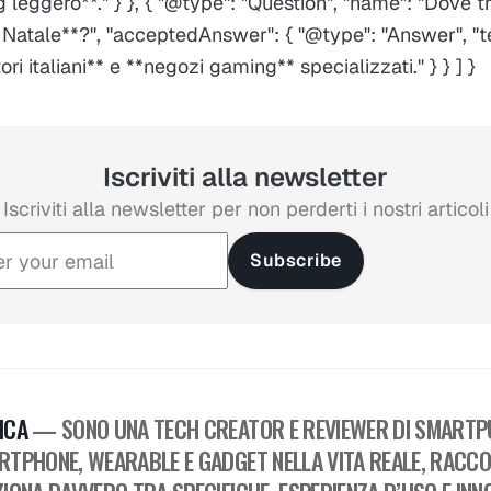
 leggero**." } }, { "@type": "Question", "name": "Dove t
 Natale**?", "acceptedAnswer": { "@type": "Answer", "t
tori italiani** e **negozi gaming** specializzati." } } ] }
Iscriviti alla newsletter
Iscriviti alla newsletter per non perderti i nostri articoli
Subscribe
ICA
— SONO UNA TECH CREATOR E REVIEWER DI SMARTPU
RTPHONE, WEARABLE E GADGET NELLA VITA REALE, RACC