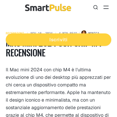
RECENSIONI
NOV 16, 2024
4 MIN READ
MONICA
MAC MINI 2024 CON CHIP M4 -
Iscriviti
RECENSIONE
Il Mac mini 2024 con chip M4 è l'ultima
evoluzione di uno dei desktop più apprezzati per
chi cerca un dispositivo compatto ma
estremamente performante. Apple ha mantenuto
il design iconico e minimalista, ma con un
sostanziale aggiornamento delle prestazioni
grazie al chip M4, che permette al dispositivo di