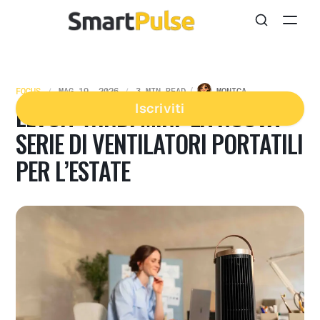
FOCUS
MAG 19, 2026
3 MIN READ
MONICA
LEVOIT WINDI MINI: LA NUOVA
Iscriviti
SERIE DI VENTILATORI PORTATILI
PER L’ESTATE