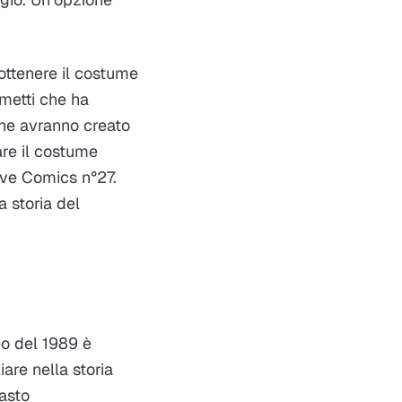
 ottenere il costume
umetti che ha
 che avranno creato
re il costume
tive Comics n°27.
a storia del
eo del 1989 è
are nella storia
masto