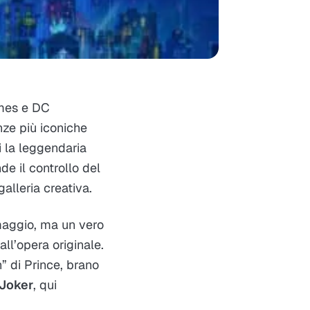
ames e DC
nze più iconiche
ti la leggendaria
de il controllo del
alleria creativa.
maggio, ma un vero
all’opera originale.
” di Prince, brano
Joker
, qui