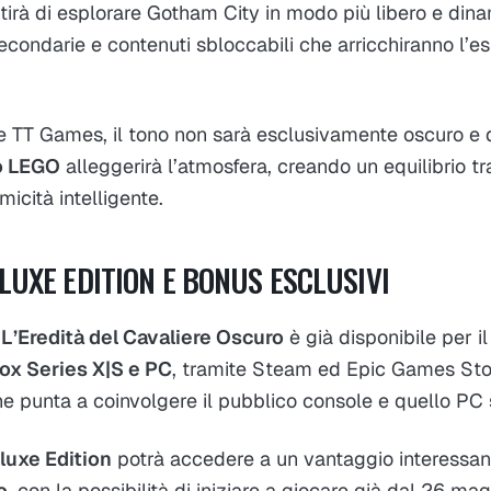
irà di esplorare Gotham City in modo più libero e dina
à secondarie e contenuti sbloccabili che arricchiranno l’e
 TT Games, il tono non sarà esclusivamente oscuro e 
o LEGO
alleggerirà l’atmosfera, creando un equilibrio tr
micità intelligente.
LUXE EDITION E BONUS ESCLUSIVI
’Eredità del Cavaliere Oscuro
è già disponibile per i
ox Series X|S e PC
, tramite Steam ed Epic Games Stor
he punta a coinvolgere il pubblico console e quello PC 
luxe Edition
potrà accedere a un vantaggio interessa
o
, con la possibilità di iniziare a giocare già dal 26 ma