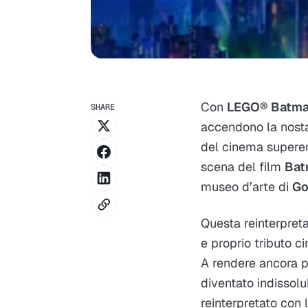
Con
LEGO® Batman
SHARE
accendono la nosta
del cinema superer
scena del film
Bat
museo d’arte di
Go
Questa reinterpret
e proprio tributo c
A rendere ancora pi
diventato indissol
reinterpretato con l