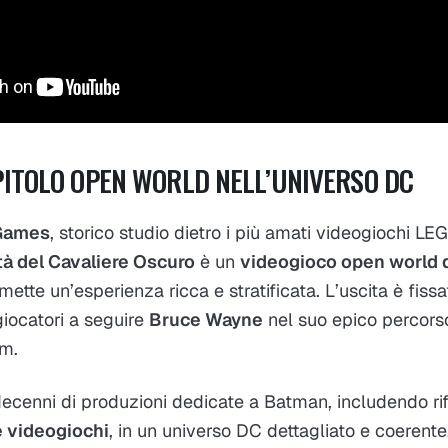
ITOLO OPEN WORLD NELL’UNIVERSO DC
Games
, storico studio dietro i più amati videogiochi LE
à del Cavaliere Oscuro
è un
videogioco open world 
ette un’esperienza ricca e stratificata. L’uscita è fiss
i giocatori a seguire
Bruce Wayne
nel suo epico percorso
am.
a decenni di produzioni dedicate a Batman, includendo ri
e videogiochi
, in un universo DC dettagliato e coerent