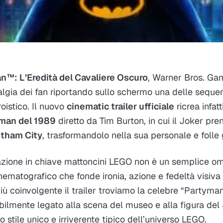
™: L’Eredità del Cavaliere Oscuro
, Warner Bros. G
lgia dei fan riportando sullo schermo una delle seque
oistico. Il nuovo
cinematic trailer ufficiale
ricrea infat
man del 1989
diretto da Tim Burton, in cui il Joker pren
tham City
, trasformandolo nella sua personale e folle g
azione in chiave mattoncini LEGO non è un semplice o
inematografico che fonde ironia, azione e fedeltà visiva 
ù coinvolgente il trailer troviamo la celebre “Partyman
ubilmente legato alla scena del museo e alla figura del
o stile unico e irriverente tipico dell’universo LEGO.