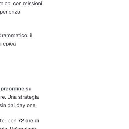
mico, con missioni
sperienza
drammatico: il
a epica
l
preordine su
e. Una strategia
sin dal day one.
nte: ben
72 ore di
ggio. Un’opzione