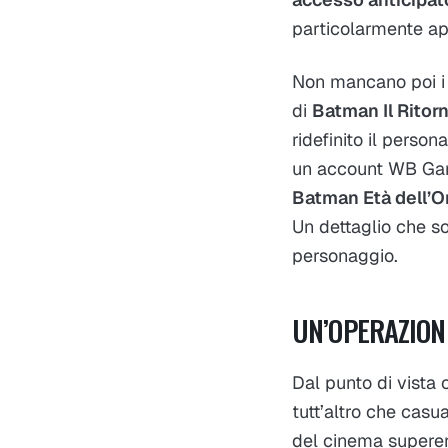
particolarmente app
Non mancano poi i c
di
Batman Il Ritor
ridefinito il person
un account WB Gam
Batman Età dell’O
Un dettaglio che so
personaggio.
UN’OPERAZION
Dal punto di vista 
tutt’altro che casua
del cinema superero