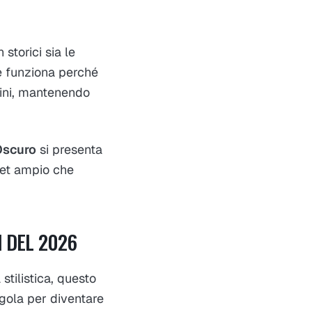
storici sia le
e funziona perché
cini, mantenendo
Oscuro
si presenta
get ampio che
I DEL 2026
stilistica, questo
gola per diventare