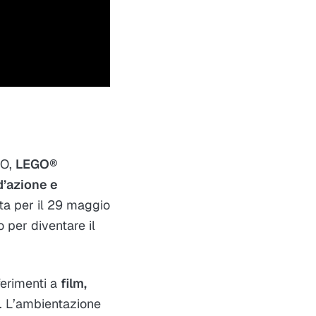
GO,
LEGO®
d’azione e
ata per il 29 maggio
 per diventare il
ferimenti a
film,
e. L’ambientazione