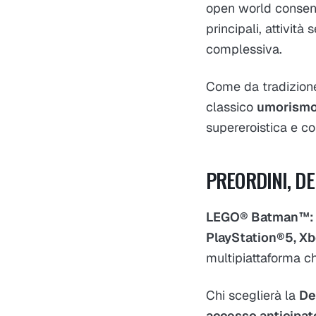
open world consent
principali, attivit
complessiva.
Come da tradizione
classico
umorism
supereroistica e co
PREORDINI, DE
LEGO® Batman™: L
PlayStation®5, Xb
multipiattaforma c
Chi sceglierà la
De
accesso anticipat