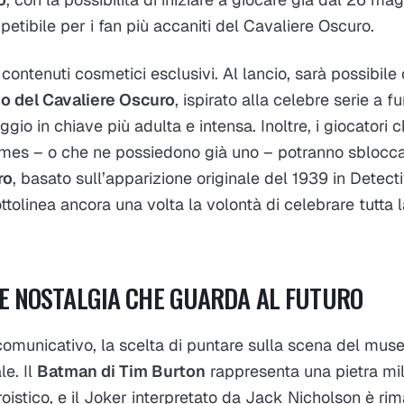
etibile per i fan più accaniti del Cavaliere Oscuro.
ontenuti cosmetici esclusivi. Al lancio, sarà possibile
no del Cavaliere Oscuro
, ispirato alla celebre serie a f
aggio in chiave più adulta e intensa. Inoltre, i giocatori
es – o che ne possiedono già uno – potranno sblocca
ro
, basato sull’apparizione originale del 1939 in Detec
ttolinea ancora una volta la volontà di celebrare tutta l
E NOSTALGIA CHE GUARDA AL FUTURO
comunicativo, la scelta di puntare sulla scena del mus
le. Il
Batman di Tim Burton
rappresenta una pietra mili
istico, e il Joker interpretato da Jack Nicholson è ri