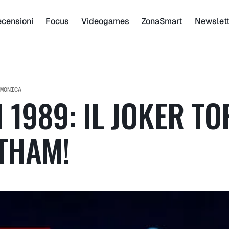
censioni
Focus
Videogames
ZonaSmart
Newslet
MONICA
1989: IL JOKER TO
THAM!