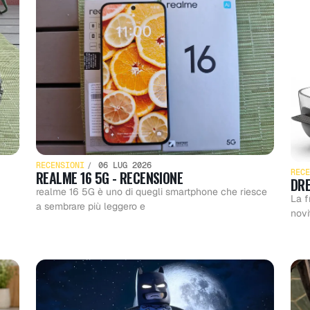
RECENSIONI
06 LUG 2026
RECE
REALME 16 5G - RECENSIONE
DRE
realme 16 5G è uno di quegli smartphone che riesce
La f
a sembrare più leggero e
novi