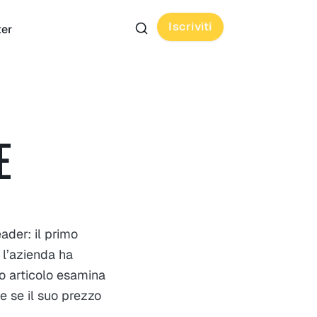
Iscriviti
ter
E
ader: il primo
 l’azienda ha
o articolo esamina
 e se il suo prezzo