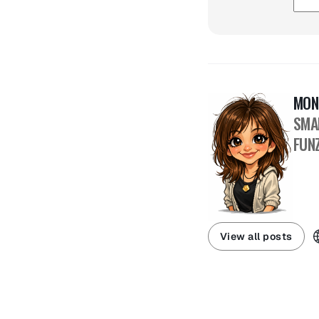
MON
SMA
FUNZ
View all posts