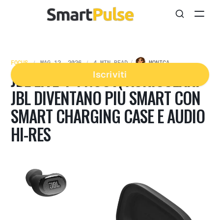
FOCUS
MAG 12, 2026
4 MIN READ
MONICA
JBL LIVE 4: I NUOVI AURICOLARI
Iscriviti
JBL DIVENTANO PIÙ SMART CON
SMART CHARGING CASE E AUDIO
HI-RES