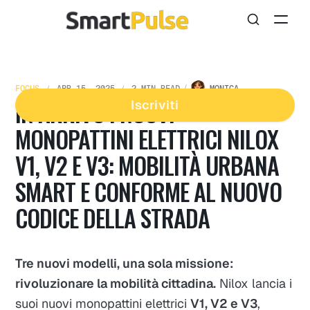
FOCUS
APR 15, 2025
2 MIN READ
MONICA
IN ARRIVO I NUOVI
Iscriviti
MONOPATTINI ELETTRICI NILOX
V1, V2 E V3: MOBILITÀ URBANA
SMART E CONFORME AL NUOVO
CODICE DELLA STRADA
Tre nuovi modelli, una sola missione:
rivoluzionare la mobilità cittadina.
Nilox lancia i
suoi nuovi monopattini elettrici
V1, V2 e V3
,