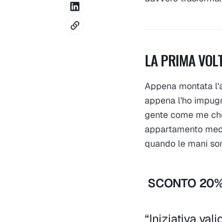
LA PRIMA VOLT
Appena montata l'a
appena l'ho impug
gente come me che n
appartamento medi
quando le mani son
SCONTO 20%
“Iniziativa va