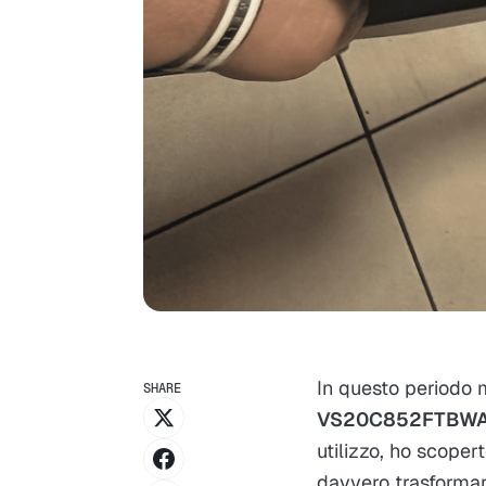
In questo periodo 
SHARE
VS20C852FTBW
utilizzo, ho scope
davvero trasformar