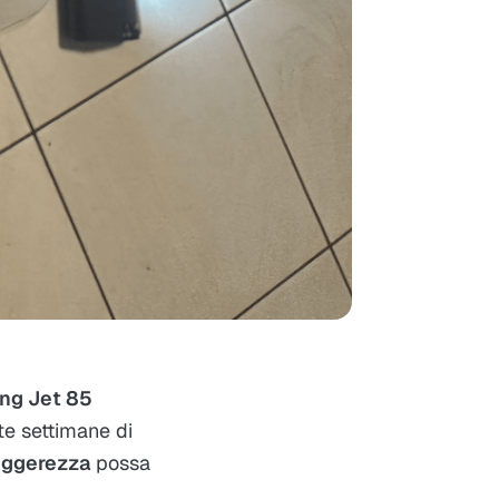
ng Jet 85
te settimane di
eggerezza
possa