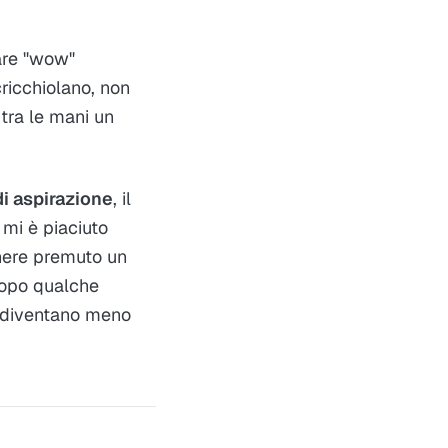
dare "wow"
cricchiolano, non
tra le mani un
 di aspirazione
, il
 mi è piaciuto
enere premuto un
Dopo qualche
e diventano meno