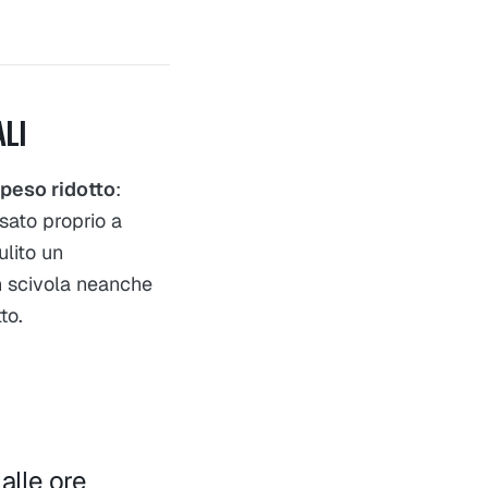
ALI
peso ridotto
:
ato proprio a
ulito un
 scivola neanche
to.
alle ore