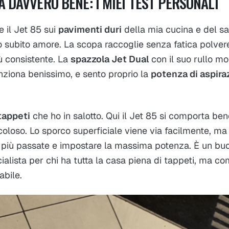
 DAVVERO BENE: I MIEI TEST PERSONALI
e il Jet 85 sui
pavimenti duri
della mia cucina e del sa
 subito amore. La scopa raccoglie senza fatica polvere 
ù consistente. La
spazzola Jet Dual
con il suo rullo mo
ziona benissimo, e sento proprio la
potenza di aspira
tappeti
che ho in salotto. Qui il Jet 85 si comporta be
oloso. Lo sporco superficiale viene via facilmente, ma 
e più passate e impostare la massima potenza. È un b
cialista per chi ha tutta la casa piena di tappeti, ma 
abile.