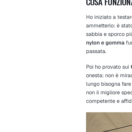
COSA FUNZIONA
Ho iniziato a testar
ammetterlo: è stato
sabbia e sporco pi
nylon e gomma
fun
passata.
Poi ho provato sui
onesta: non è mirac
lungo bisogna far
non il migliore spe
competente e affid