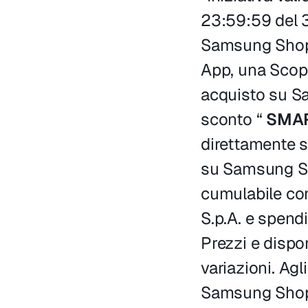
23:59:59 del 3
Samsung Shop
App, una Scopa
acquisto su S
sconto “
SMA
direttamente s
su Samsung Sh
cumulabile con
S.p.A. e spen
Prezzi e dispo
variazioni. Agl
Samsung Shop