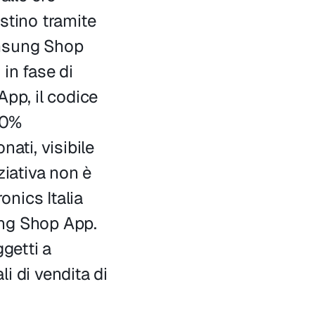
stino tramite
msung Shop
in fase di
p, il codice
20%
ati, visibile
iativa non è
nics Italia
ung Shop App.
getti a
li di vendita di