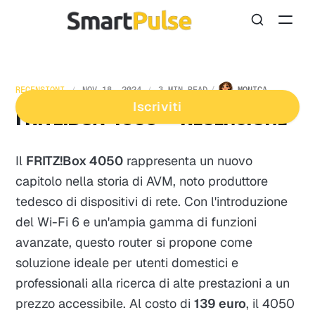
RECENSIONI
NOV 18, 2024
3 MIN READ
MONICA
FRITZ!BOX 4050 – RECENSIONE
Iscriviti
Il
FRITZ!Box 4050
rappresenta un nuovo
capitolo nella storia di AVM, noto produttore
tedesco di dispositivi di rete. Con l'introduzione
del Wi-Fi 6 e un'ampia gamma di funzioni
avanzate, questo router si propone come
soluzione ideale per utenti domestici e
professionali alla ricerca di alte prestazioni a un
prezzo accessibile. Al costo di
139 euro
, il 4050