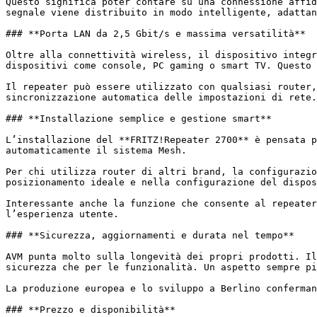
Questo significa poter contare su una connessione affid
segnale viene distribuito in modo intelligente, adattan
### **Porta LAN da 2,5 Gbit/s e massima versatilità**

Oltre alla connettività wireless, il dispositivo integr
dispositivi come console, PC gaming o smart TV. Questo 
Il repeater può essere utilizzato con qualsiasi router,
sincronizzazione automatica delle impostazioni di rete.

### **Installazione semplice e gestione smart**

L’installazione del **FRITZ!Repeater 2700** è pensata p
automaticamente il sistema Mesh.

Per chi utilizza router di altri brand, la configurazio
posizionamento ideale e nella configurazione del dispos
Interessante anche la funzione che consente al repeater
l’esperienza utente.

### **Sicurezza, aggiornamenti e durata nel tempo**

AVM punta molto sulla longevità dei propri prodotti. Il
sicurezza che per le funzionalità. Un aspetto sempre pi
La produzione europea e lo sviluppo a Berlino conferman
### **Prezzo e disponibilità**
