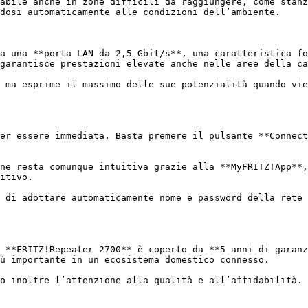
abile anche in zone difficili da raggiungere, come stanz
dosi automaticamente alle condizioni dell’ambiente.

a una **porta LAN da 2,5 Gbit/s**, una caratteristica fo
garantisce prestazioni elevate anche nelle aree della ca
 ma esprime il massimo delle sue potenzialità quando vie
er essere immediata. Basta premere il pulsante **Connect
ne resta comunque intuitiva grazie alla **MyFRITZ!App**,
itivo.

 di adottare automaticamente nome e password della rete 
 **FRITZ!Repeater 2700** è coperto da **5 anni di garanz
ù importante in un ecosistema domestico connesso.

o inoltre l’attenzione alla qualità e all’affidabilità.
