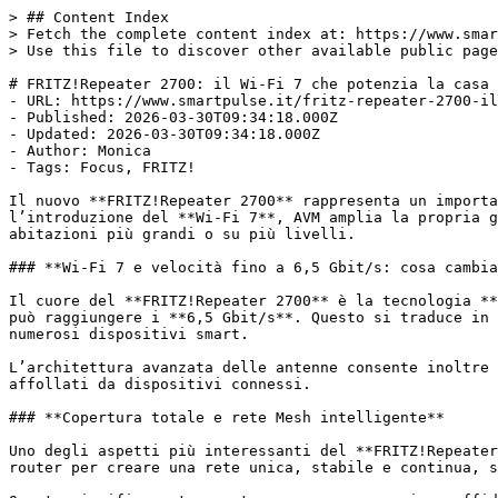
> ## Content Index

> Fetch the complete content index at: https://www.smar
> Use this file to discover other available public page
# FRITZ!Repeater 2700: il Wi-Fi 7 che potenzia la casa

- URL: https://www.smartpulse.it/fritz-repeater-2700-il
- Published: 2026-03-30T09:34:18.000Z

- Updated: 2026-03-30T09:34:18.000Z

- Author: Monica

- Tags: Focus, FRITZ!

Il nuovo **FRITZ!Repeater 2700** rappresenta un importa
l’introduzione del **Wi-Fi 7**, AVM amplia la propria g
abitazioni più grandi o su più livelli.

### **Wi-Fi 7 e velocità fino a 6,5 Gbit/s: cosa cambia
Il cuore del **FRITZ!Repeater 2700** è la tecnologia **
può raggiungere i **6,5 Gbit/s**. Questo si traduce in 
numerosi dispositivi smart.

L’architettura avanzata delle antenne consente inoltre 
affollati da dispositivi connessi.

### **Copertura totale e rete Mesh intelligente**

Uno degli aspetti più interessanti del **FRITZ!Repeater
router per creare una rete unica, stabile e continua, s