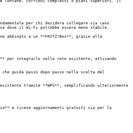
e lontane, corridoi complessi o piani superiori. Il 
ndamentale per chi desidera collegare via cavo 
sa dove il Wi-Fi potrebbe essere meno stabile.

ne abbinato a un **FRITZ!Box**, grazie alla 
** per integrarlo nella rete esistente, attivando 
 che guida passo dopo passo nella scelta del 
esistente tramite **WPS**, semplificando ulteriormente 
ia** e riceve aggiornamenti gratuiti sia per la 