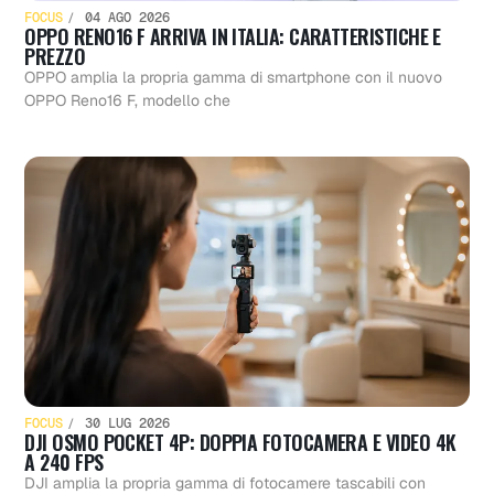
FOCUS
04 AGO 2026
OPPO RENO16 F ARRIVA IN ITALIA: CARATTERISTICHE E
PREZZO
OPPO amplia la propria gamma di smartphone con il nuovo
OPPO Reno16 F, modello che
FOCUS
30 LUG 2026
DJI OSMO POCKET 4P: DOPPIA FOTOCAMERA E VIDEO 4K
A 240 FPS
DJI amplia la propria gamma di fotocamere tascabili con