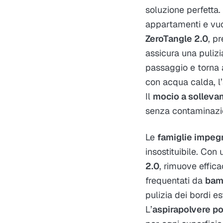
soluzione perfetta.
appartamenti e vuo
ZeroTangle 2.0
, p
assicura una pulizia
passaggio e torna
con acqua calda, l’
Il
mocio a sollev
senza contaminazion
Le
famiglie impeg
insostituibile. Con
2.0
, rimuove effic
frequentati da
bam
pulizia dei bordi e
L’
aspirapolvere po