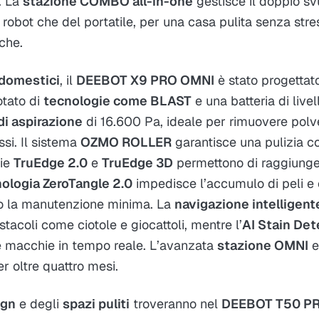
. La
stazione COMBO all-in-one
gestisce il doppio s
 robot che del portatile, per una casa pulita senza str
iche.
 domestici
, il
DEEBOT X9 PRO OMNI
è stato progettato
Dotato di
tecnologie come BLAST
e una batteria di livel
di aspirazione
di 16.600 Pa, ideale per rimuovere polv
ssi. Il sistema
OZMO ROLLER
garantisce una pulizia co
gie
TruEdge 2.0
e
TruEdge 3D
permettono di raggiunge
ologia ZeroTangle 2.0
impedisce l’accumulo di peli e c
o la manutenzione minima. La
navigazione intelligen
stacoli come ciotole e giocattoli, mentre l’
AI Stain Det
 le macchie in tempo reale. L’avanzata
stazione OMNI
e
r oltre quattro mesi.
ign
e degli
spazi puliti
troveranno nel
DEEBOT T50 P