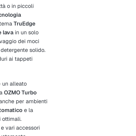
à o in piccoli
cnologia
istema
TruEdge
e lava
in un solo
lavaggio dei moci
 detergente solido.
ri ai tappeti
e
un alleato
ia
OZMO Turbo
 anche per ambienti
tomatico
e la
ottimali.
 e vari accessori