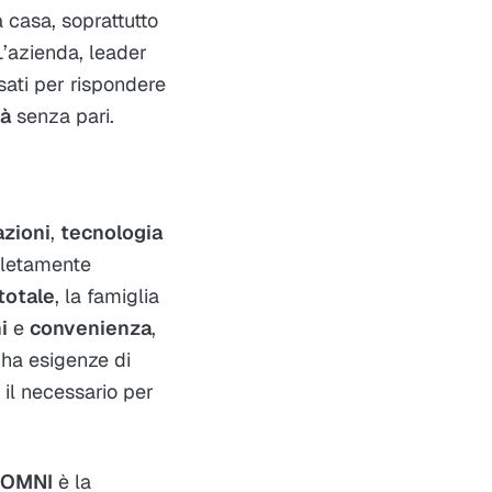
 casa, soprattutto
L’azienda, leader
sati per rispondere
tà
senza pari.
azioni
,
tecnologia
mpletamente
totale
, la famiglia
i
e
convenienza
,
 ha esigenze di
o il necessario per
 OMNI
è la