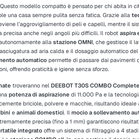
 Questo modello compatto è pensato per chi abita in citt
le una casa sempre pulita senza fatica. Grazie alla
te
reviene l’aggrovigliamento di peli e capelli, mentre il s
 precisa anche negli angoli più difficili. Il robot
aspira 
 autonomamente alla
stazione OMNI
, che gestisce il 
asciugatura ad aria calda e il dosaggio automatico del
amento automatico
permette di passare dai pavimenti du
i, offrendo praticità e igiene senza sforzo.
nate
troveranno nel
DEEBOT T30S COMBO Complet
 una
potenza di aspirazione
di 11.000 Pa e la tecnolog
acemente briciole, polvere e macchie, risultando ideale
bini
e
animali domestici
. Il
mocio a sollevamento au
stremamente precisa (fino a 1 mm) garantiscono risultati 
rtatile integrato
offre un sistema di filtraggio a 4 stadi