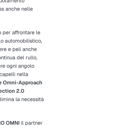
vuotamento
ess anche nelle
 per affrontare le
lo automobilistico,
ere e peli anche
ntinua del rullo,
re ogni angolo
apelli nella
te Omni-Approach
ection 2.0
limina la necessità
RO OMNI
il partner