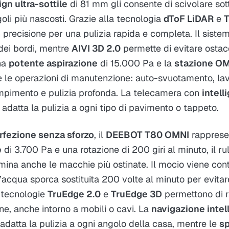
gn ultra-sottile
di 81 mm gli consente di scivolare sott
oli più nascosti. Grazie alla tecnologia
dToF LiDAR
e
precisione per una pulizia rapida e completa. Il sist
 dei bordi, mentre
AIVI 3D 2.0
permette di evitare ostac
una
potente aspirazione
di 15.000 Pa e la
stazione OM
te le operazioni di manutenzione: auto-svuotamento, la
empimento e pulizia profonda. La telecamera con
intell
 adatta la pulizia a ogni tipo di pavimento o tappeto.
rfezione senza sforzo
, il
DEEBOT T80 OMNI
rappresen
e
di 3.700 Pa e una rotazione di 200 giri al minuto, il ru
mina anche le macchie più ostinate. Il mocio viene con
l’acqua sporca sostituita 200 volte al minuto per evitar
 tecnologie
TruEdge 2.0
e
TruEdge 3D
permettono di r
ne, anche intorno a mobili o cavi. La
navigazione intel
adatta la pulizia a ogni angolo della casa, mentre le
sp