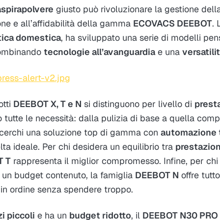
aspirapolvere
giusto può rivoluzionare la gestione della
one e all’affidabilità della gamma
ECOVACS DEEBOT
. 
tica domestica
, ha sviluppato una serie di modelli pen
combinando
tecnologie all’avanguardia
e una
versatili
otti
DEEBOT X, T e N
si distinguono per livello di
prest
 tutte le necessità: dalla pulizia di base a quella co
 cerchi una soluzione top di gamma con
automazione 
lta ideale. Per chi desidera un equilibrio tra
prestazion
T T
rappresenta il miglior compromesso. Infine, per chi
e un budget contenuto, la famiglia
DEEBOT N
offre tutt
in ordine senza spendere troppo.
i piccoli
e ha un
budget ridotto
, il
DEEBOT N30 PRO