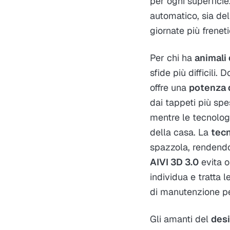
per ogni superficie
automatico, sia del
giornate più frenet
Per chi ha
animali
sfide più difficili. 
offre una
potenza 
dai tappeti più spe
mentre le tecnolo
della casa. La
tecn
spazzola, rendend
AIVI 3D 3.0
evita o
individua e tratta
di manutenzione pe
Gli amanti del
des