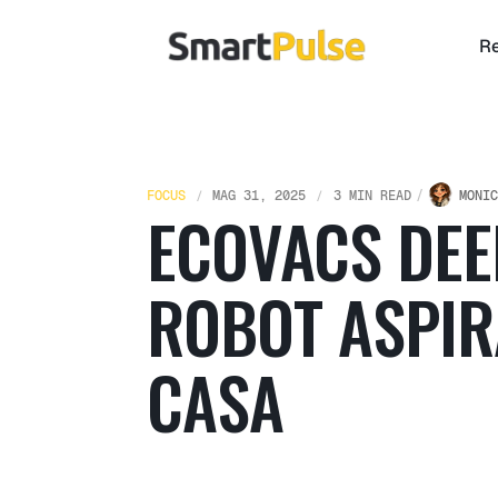
Re
FOCUS
MAG 31, 2025
3 MIN READ
MONIC
ECOVACS DEEB
ROBOT ASPIR
CASA