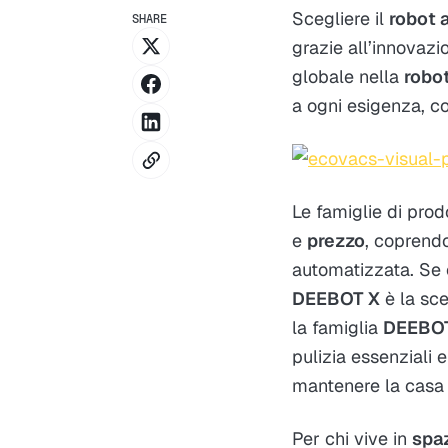
Scegliere il
robot 
SHARE
grazie all’innovazi
globale nella
robo
a ogni esigenza, 
Le famiglie di prod
e
prezzo
, coprendo
automatizzata. Se
DEEBOT X
è la sce
la famiglia
DEEBO
pulizia essenziali 
mantenere la casa 
Per chi vive in
spaz