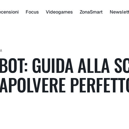
censioni
Focus
Videogames
ZonaSmart
Newslet
A
OT: GUIDA ALLA SC
APOLVERE PERFETT