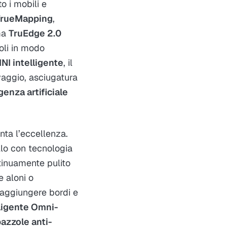
o i mobili e
TrueMapping
,
ema
TruEdge 2.0
oli in modo
NI intelligente
, il
vaggio, asciugatura
igenza artificiale
ta l’eccellenza.
llo con tecnologia
tinuamente pulito
e aloni o
aggiungere bordi e
ligente Omni-
azzole anti-