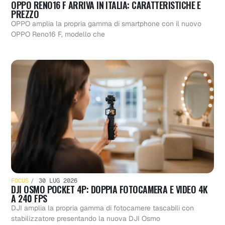
OPPO RENO16 F ARRIVA IN ITALIA: CARATTERISTICHE E
PREZZO
OPPO amplia la propria gamma di smartphone con il nuovo
OPPO Reno16 F, modello che
FOCUS
30 LUG 2026
DJI OSMO POCKET 4P: DOPPIA FOTOCAMERA E VIDEO 4K
A 240 FPS
DJI amplia la propria gamma di fotocamere tascabili con
stabilizzatore presentando la nuova DJI Osmo