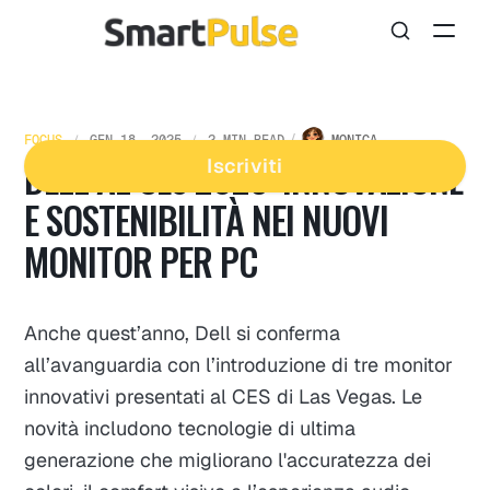
FOCUS
GEN 18, 2025
2 MIN READ
MONICA
DELL AL CES 2025: INNOVAZIONE
Iscriviti
E SOSTENIBILITÀ NEI NUOVI
MONITOR PER PC
Anche quest’anno, Dell si conferma
all’avanguardia con l’introduzione di tre monitor
innovativi presentati al CES di Las Vegas. Le
novità includono tecnologie di ultima
generazione che migliorano l'accuratezza dei