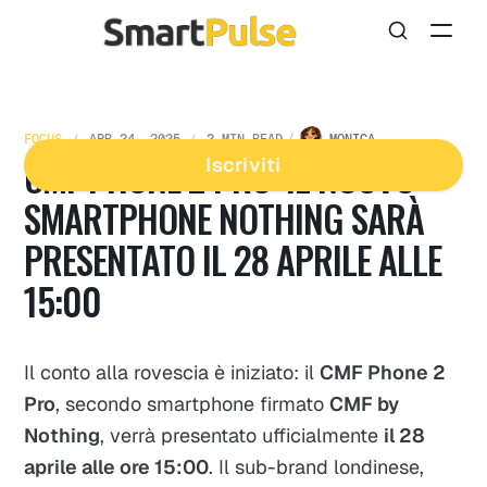
FOCUS
APR 24, 2025
2 MIN READ
MONICA
CMF PHONE 2 PRO: IL NUOVO
Iscriviti
SMARTPHONE NOTHING SARÀ
PRESENTATO IL 28 APRILE ALLE
15:00
Il conto alla rovescia è iniziato: il
CMF Phone 2
Pro
, secondo smartphone firmato
CMF by
Nothing
, verrà presentato ufficialmente
il 28
aprile alle ore 15:00
. Il sub-brand londinese,